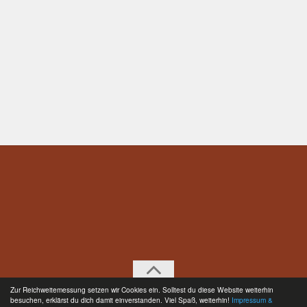
Zur Reichweitemessung setzen wir Cookies ein. Solltest du diese Website weiterhin
besuchen, erklärst du dich damit einverstanden. Viel Spaß, weiterhin!
Impressum &
Impressum & Datenschutz