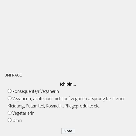
UMFRAGE
Ich bin...
konsequente/r VeganerIn
VeganerIn, achte aber nicht auf veganen Ursprung bei meiner
Kleidung, Putzmittel, Kosmetik, Pflegeprodukte etc.
VegetarierIn
Omni