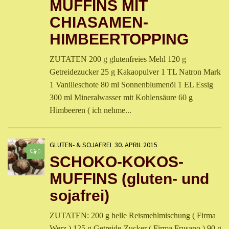
MUFFINS MIT
CHIASAMEN-
HIMBEERTOPPING
ZUTATEN 200 g glutenfreies Mehl 120 g
Getreidezucker 25 g Kakaopulver 1 TL Natron Mark
1 Vanilleschote 80 ml Sonnenblumenöl 1 EL Essig
300 ml Mineralwasser mit Kohlensäure 60 g
Himbeeren ( ich nehme...
GLUTEN- & SOJAFREI
30. APRIL 2015
0
SCHOKO-KOKOS-
MUFFINS (gluten- und
sojafrei)
ZUTATEN: 200 g helle Reismehlmischung ( Firma
Werz ) 125 g Getreide-Zucker ( Firma Frusano ) 90 g