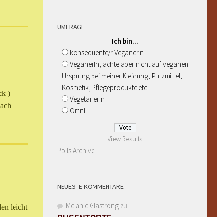
UMFRAGE
Ich bin...
konsequente/r VeganerIn
VeganerIn, achte aber nicht auf veganen
Ursprung bei meiner Kleidung, Putzmittel,
Kosmetik, Pflegeprodukte etc.
ck )
VegetarierIn
nach
Omni
View Results
Polls Archive
NEUESTE KOMMENTARE
Melanie Glastrong
zu
en leicht