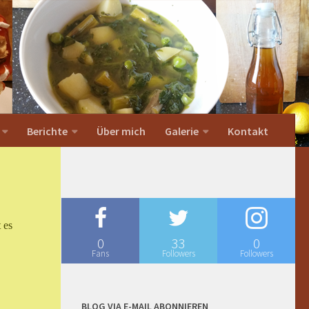
Berichte
Über mich
Galerie
Kontakt
 es
0
33
0
Fans
Followers
Followers
BLOG VIA E-MAIL ABONNIEREN