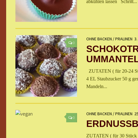
abkühlen lassen Schritt...
OHNE BACKEN
/
PRALINEN
3.
0
SCHOKOTR
UMMANTE
ZUTATEN ( für 20-24 Stück
4 EL Staubzucker 50 g ge
Mandeln...
OHNE BACKEN
/
PRALINEN
25
0
ERDNUSSB
ZUTATEN ( für 30 Stück ) 