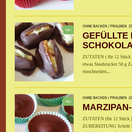
OHNE BACKEN
/
PRALINEN
25
0
GEFÜLLTE 
SCHOKOL
ZUTATEN ( für 12 Stück )
etwas Staubzucker 50 g 
einschneiden...
OHNE BACKEN
/
PRALINEN
20
0
MARZIPAN
ZUTATEN (für 12 Stück ) 
ZUBEREITUNG Schritt 1 Ku