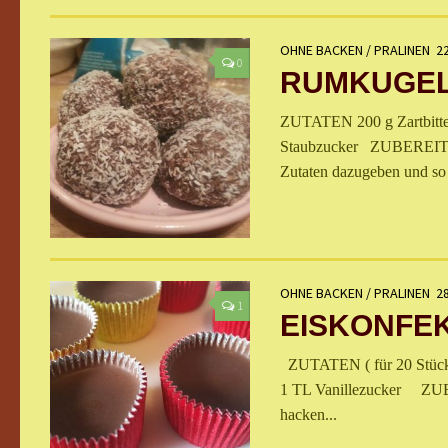
OHNE BACKEN
/
PRALINEN
2
0
RUMKUGE
ZUTATEN 200 g Zartbitte
Staubzucker ZUBEREITUNG
Zutaten dazugeben und so 
OHNE BACKEN
/
PRALINEN
28
1
EISKONFE
ZUTATEN ( für 20 Stück )
1 TL Vanillezucker ZUBE
hacken...