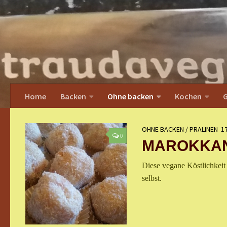
Home
Backen
Ohne backen
Kochen
G
OHNE BACKEN
/
PRALINEN
1
0
MAROKKAN
Diese vegane Köstlichkeit
selbst.