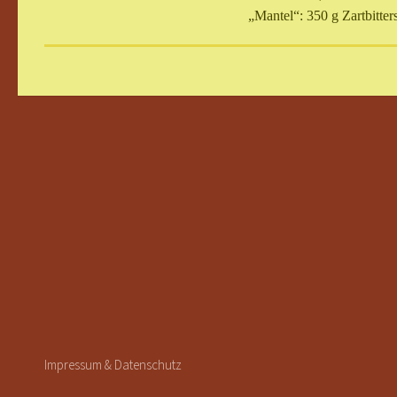
„Mantel“: 350 g Zartbitt
Cookie Consent plugin for the EU cookie l
Impressum & Datenschutz