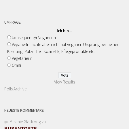
UMFRAGE
Ich bin...
konsequente/r VeganerIn
VeganerIn, achte aber nicht auf veganen Ursprung bei meiner
Kleidung, Putzmittel, Kosmetik, Pflegeprodukte etc.
VegetarierIn
Omni
View Results
Polls Archive
NEUESTE KOMMENTARE
Melanie Glastrong
zu
BUSENTORTE